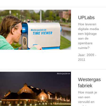
UPLabs
Hoe leveren
digitale media
een bijdrage
aan de
openbare
ruimte?
Jaar: 2009 -
2011
Westergas
fabriek
Hoe maak je
van een
vervuild en