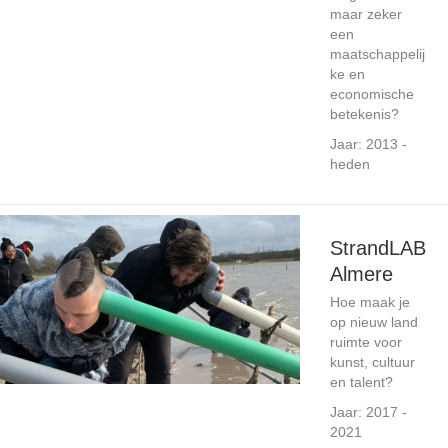
maar zeker
een
maatschappelij
ke en
economische
betekenis?
Jaar: 2013 -
heden
StrandLAB
Almere
Hoe maak je
op nieuw land
ruimte voor
kunst, cultuur
en talent?
Jaar: 2017 -
2021