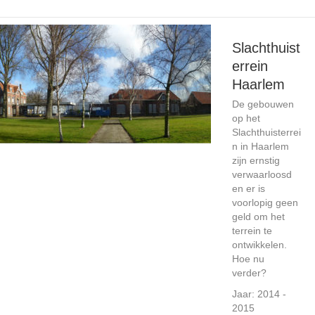
Slachthuist
errein
Haarlem
De gebouwen
op het
Slachthuisterrei
n in Haarlem
zijn ernstig
verwaarloosd
en er is
voorlopig geen
geld om het
terrein te
ontwikkelen.
Hoe nu
verder?
Jaar: 2014 -
2015